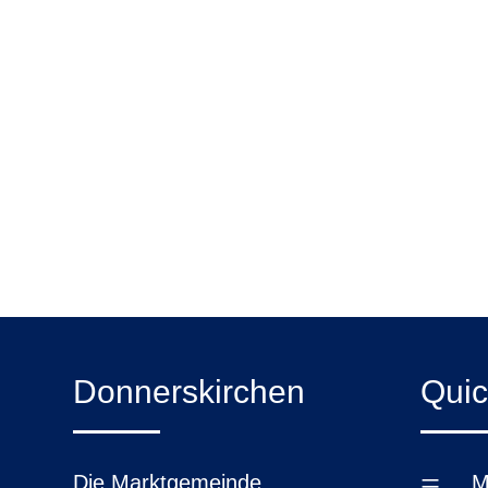
Donnerskirchen
Quic
=
Die Marktgemeinde
M