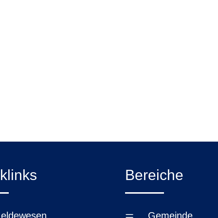
klinks
Bereiche
=
eldewesen
Gemeinde