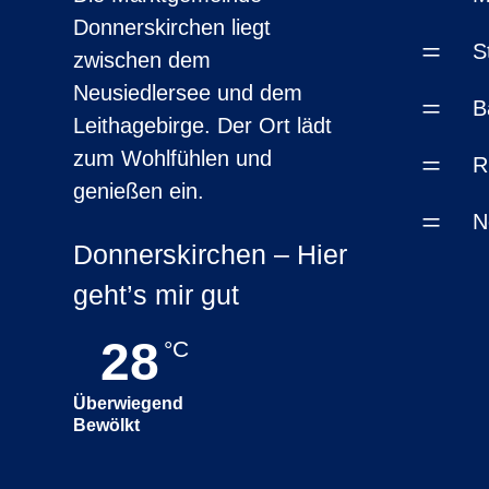
Donnerskirchen liegt
=
S
zwischen dem
Neusiedlersee und dem
=
B
Leithagebirge. Der Ort lädt
zum Wohlfühlen und
=
R
genießen ein.
=
N
Donnerskirchen – Hier
geht’s mir gut
28
°C
Überwiegend
Bewölkt