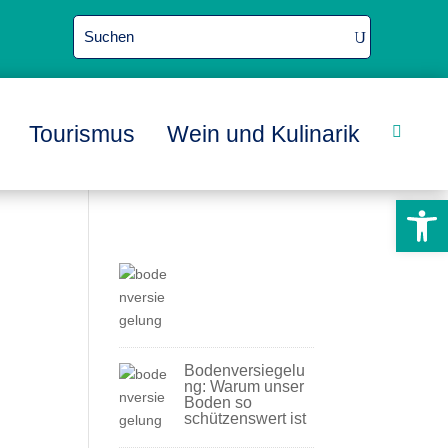
Tourismus
Wein und Kulinarik
L
L
L

Werkzeugle
Bodenversiegelu
ng: Warum unser
Boden so
schützenswert ist