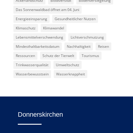
Ackerlandschutz
Biodiversität
Bodenversiegelung
Das Sonnenwaldbad öffnet am 04. Juni
Energieeinsparung
Gesundheitlicher Nutzen
Klimaschutz
Klimawandel
Lebensmittelverschwendung
Lichtverschmutzung
Mindesthaltbarkeitsdatum
Nachhaltigkeit
Reisen
Ressourcen
Schutz der Tierwelt
Tourismus
Trinkwasserqualität
Umweltschutz
Wasserbewusstsein
Wasserknappheit
Donnerskirchen