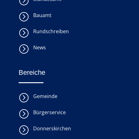
=
=
Bauamt
=
Rundschreiben
=
News
Bereiche
=
Gemeinde
=
Bürgerservice
=
Donnerskirchen