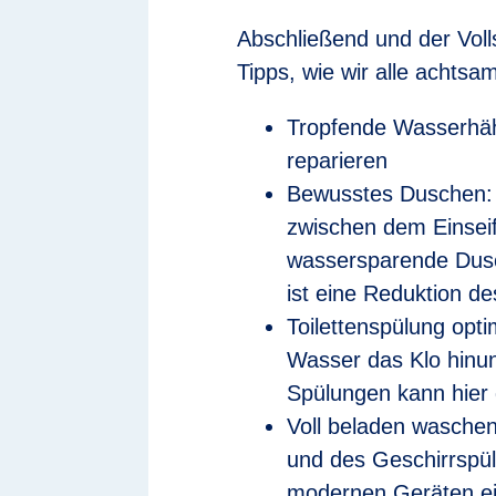
Abschließend und der Volls
Tipps, wie wir alle acht
Tropfende Wasserhäh
reparieren
Bewusstes Duschen: D
zwischen dem Einsei
wassersparende Dusc
ist eine Reduktion d
Toilettenspülung optim
Wasser das Klo hinunt
Spülungen kann hier 
Voll beladen wasche
und des Geschirrspüle
modernen Geräten ei