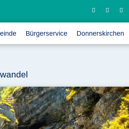
einde
Bürgerservice
Donnerskirchen
L
L
awandel