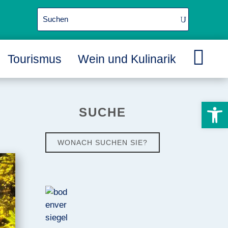

Tourismus
Wein und Kulinarik
L
L
L
Werkzeugle
SUCHE