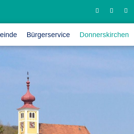
einde
Bürgerservice
Donnerskirchen
L
L