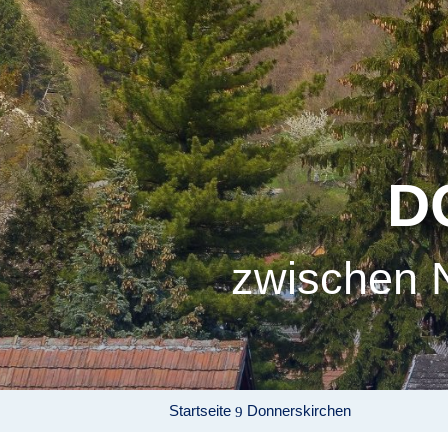
D
zwischen N
Startseite
Donnerskirchen
9