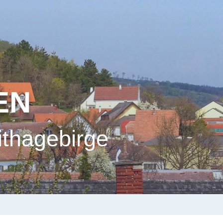
EN
ithagebirge