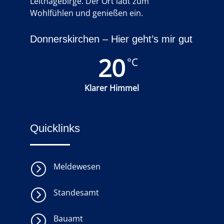
Leithagebirge. Der Ort lädt zum
Wohlfühlen und genießen ein.
Donnerskirchen – Hier geht’s mir gut
20
°C
Klarer Himmel
Quicklinks
=
Meldewesen
=
Standesamt
=
Bauamt