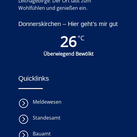
Leithagebirge. Der Ort lädt zum
Wohlfühlen und genießen ein.
Donnerskirchen – Hier geht’s mir gut
26
°C
Überwiegend Bewölkt
Quicklinks
=
Meldewesen
=
Standesamt
=
Bauamt