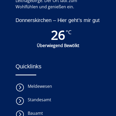
Leithagebirge. Der Ort lädt zum
Wohlfühlen und genießen ein.
Donnerskirchen – Hier geht’s mir gut
26
°C
Überwiegend Bewölkt
Quicklinks
=
Meldewesen
=
Standesamt
=
Bauamt