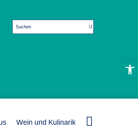
Werkzeugle

us
Wein und Kulinarik
L
L