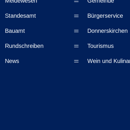
=
Meldewesen
Gemeinde
=
Standesamt
Bürgerservice
=
Bauamt
Donnerskirchen
=
Rundschreiben
Tourismus
=
News
Wein und Kulinar