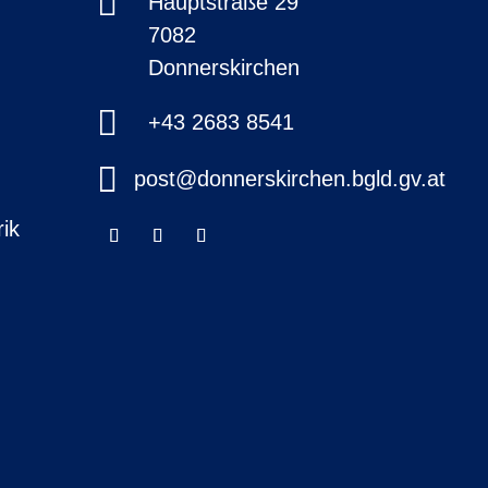

Hauptstraße 29
7082
Donnerskirchen

+43 2683 8541

post@donnerskirchen.bgld.gv.at
ik