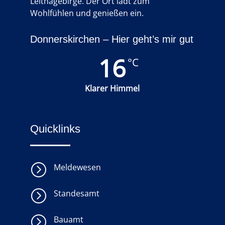
Leithagebirge. Der Ort lädt zum
Wohlfühlen und genießen ein.
Donnerskirchen – Hier geht’s mir gut
16
°C
Klarer Himmel
Quicklinks
=
Meldewesen
=
Standesamt
=
Bauamt