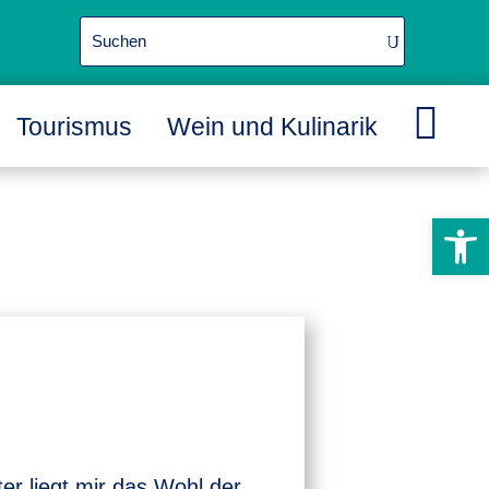

Tourismus
Wein und Kulinarik
L
L
L
Werkzeugle
er liegt mir das Wohl der