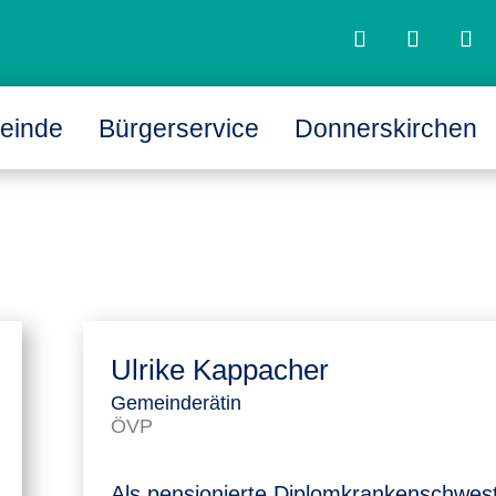
einde
Bürgerservice
Donnerskirchen
L
L
Ulrike Kappacher
Gemeinderätin
ÖVP
Als pensionierte Diplomkrankenschwest