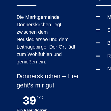
=
Die Marktgemeinde
M
Donnerskirchen liegt
=
S
zwischen dem
Neusiedlersee und dem
=
B
Leithagebirge. Der Ort lädt
zum Wohlfühlen und
=
R
genießen ein.
=
N
Donnerskirchen – Hier
geht’s mir gut
39
°C
Ein Paar Wolken