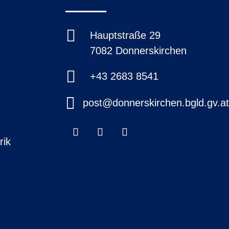

Hauptstraße 29
7082 Donnerskirchen

+43 2683 8541

post@donnerskirchen.bgld.gv.a
rik