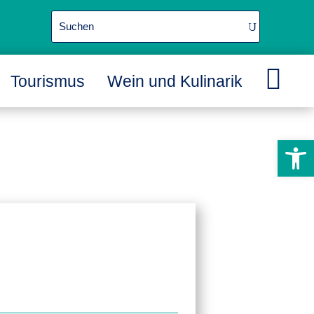

Tourismus
Wein und Kulinarik
L
L
L
Werkzeugle