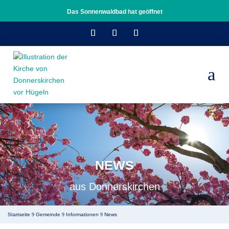
Das Sonnenwaldbad hat geöffnet
a
NEWS
aus Donnerskirchen
Startseite
Gemeinde
Informationen
News
9
9
9