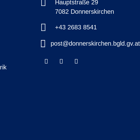

Hauptstraße 29
7082 Donnerskirchen

+43 2683 8541

post@donnerskirchen.bgld.gv.a
rik