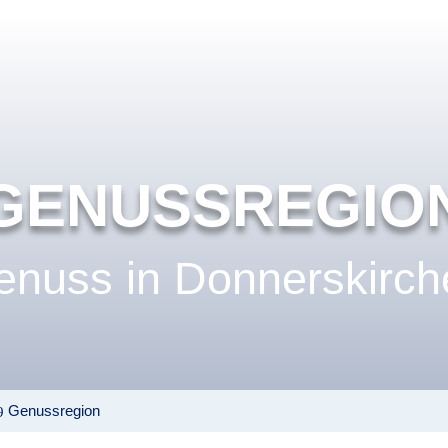
GENUSSREGIO
enuss in Donnerskirch
Genussregion
9