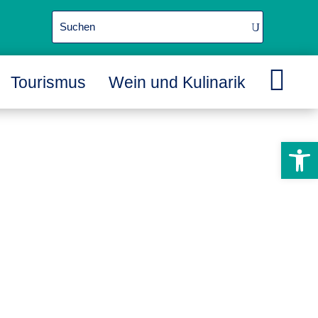

Tourismus
Wein und Kulinarik
L
L
L
Werkzeugle