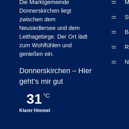
=
Die Marktgemeinde
M
Donnerskirchen liegt
=
S
zwischen dem
Neusiedlersee und dem
=
B
Leithagebirge. Der Ort lädt
zum Wohlfühlen und
=
R
genießen ein.
=
N
Donnerskirchen – Hier
geht’s mir gut
31
°C
Klarer Himmel