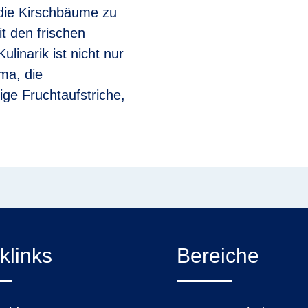
 die Kirschbäume zu
t den frischen
linarik ist nicht nur
ma, die
tige Fruchtaufstriche,
klinks
Bereiche