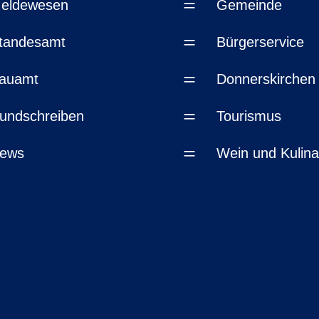
=
eldewesen
Gemeinde
=
tandesamt
Bürgerservice
=
auamt
Donnerskirchen
=
undschreiben
Tourismus
=
ews
Wein und Kulina