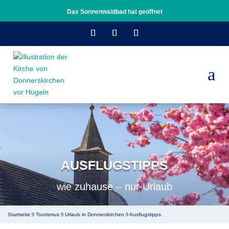
Das Sonnenwaldbad hat geöffnet
a
AUSFLUGSTIPPS
wie zuhause – nur Urlaub
Startseite
Tourismus
Urlaub in Donnerskirchen
Ausflugstipps
9
9
9