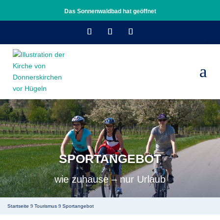
Das Sonnenwaldbad hat geöffnet
a
SPORTANGEBOT
wie zuhause – nur Urlaub
Startseite
Tourismus
Sportangebot
9
9