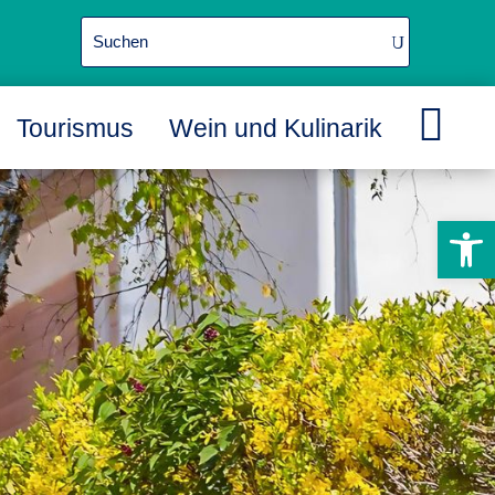

Tourismus
Wein und Kulinarik
L
L
L
Werkzeugle