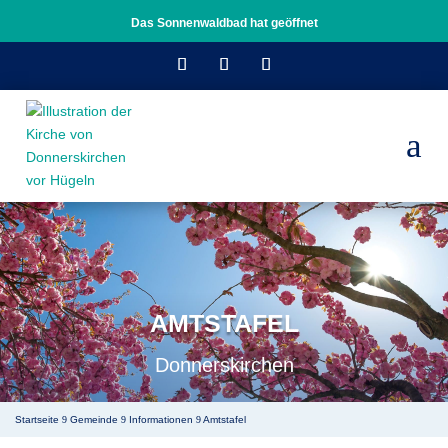
Das Sonnenwaldbad hat geöffnet
a
AMTSTAFEL
Donnerskirchen
Startseite
Gemeinde
Informationen
Amtstafel
9
9
9