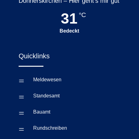
Donnerskirchen – Hier geht’s mir gut
31
°C
Bedeckt
Quicklinks
=
Meldewesen
=
Standesamt
=
Bauamt
=
Rundschreiben