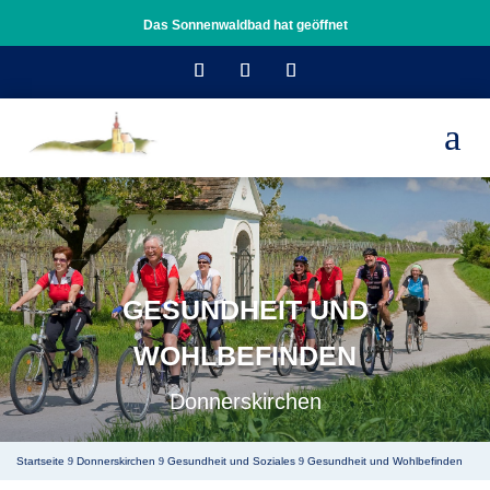
Das Sonnenwaldbad hat geöffnet
a
GESUNDHEIT UND
WOHLBEFINDEN
Donnerskirchen
Startseite
Donnerskirchen
Gesundheit und Soziales
Gesundheit und Wohlbefinden
9
9
9