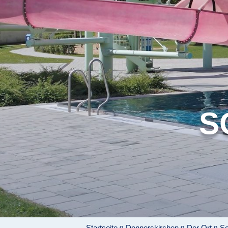
S
Startseite
Donnerskirchen
Der Ort
S