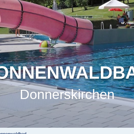
ONNENWALDB
Donnerskirchen
onnenwaldbad