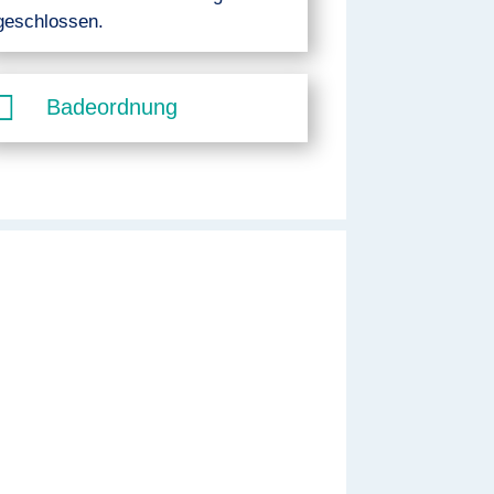
geschlossen.

Badeordnung