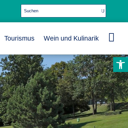

Tourismus
Wein und Kulinarik
L
L
L
Werkzeugle