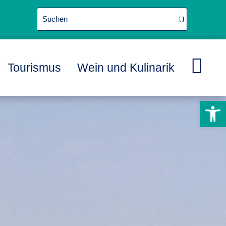

Tourismus
Wein und Kulinarik
L
L
L
Werkzeugle