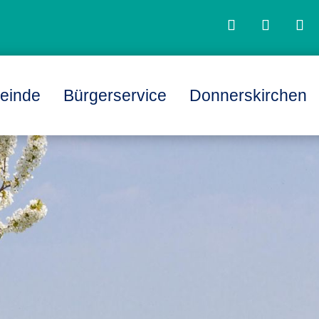
einde
Bürgerservice
Donnerskirchen
L
L