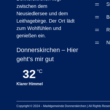
=
S
zwischen dem
Neusiedlersee und dem
=
B
Leithagebirge. Der Ort lädt
zum Wohlfühlen und
=
R
genießen ein.
=
N
Donnerskirchen – Hier
geht’s mir gut
32
°C
Klarer Himmel
Copyright © 2024 –
Marktgemeinde Donnerskirchen
|
All Rights Rese