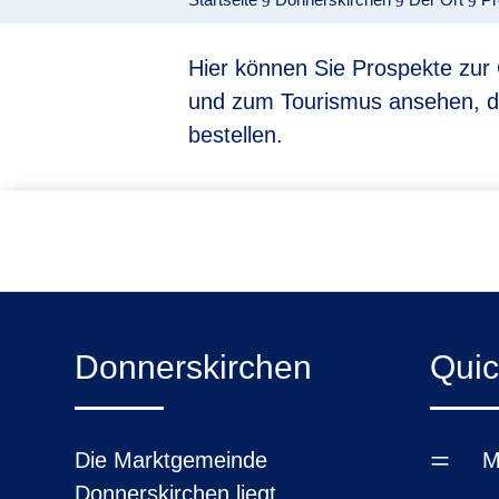
9
9
9
Hier können Sie Prospekte zu
und zum Tourismus ansehen, 
bestellen.
Donnerskirchen
Quic
=
Die Marktgemeinde
M
Donnerskirchen liegt