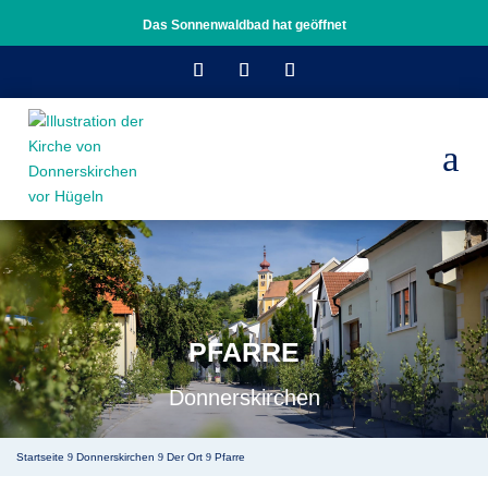
Das Sonnenwaldbad hat geöffnet
a
PFARRE
Donnerskirchen
Startseite
Donnerskirchen
Der Ort
Pfarre
9
9
9