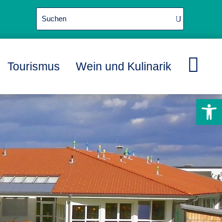

Tourismus
Wein und Kulinarik
L
L
L
Werkzeugle