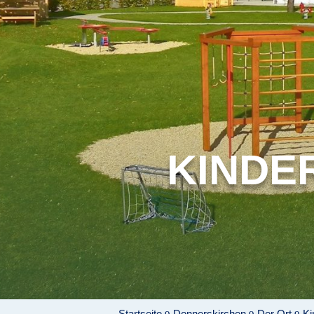
KINDE
Startseite
Donnerskirchen
Der Ort
Ki