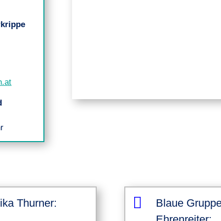
rkrippe
.at
d
r

ika Thurner:
Blaue Gruppe
Ehrenreiter: