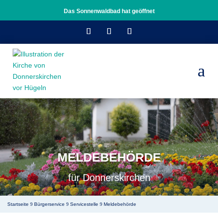
Das Sonnenwaldbad hat geöffnet
a
MELDEBEHÖRDE
für Donnerskirchen
Startseite
Bürgerservice
Servicestelle
Meldebehörde
9
9
9