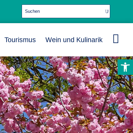

Tourismus
Wein und Kulinarik
L
L
L
Werkzeugle