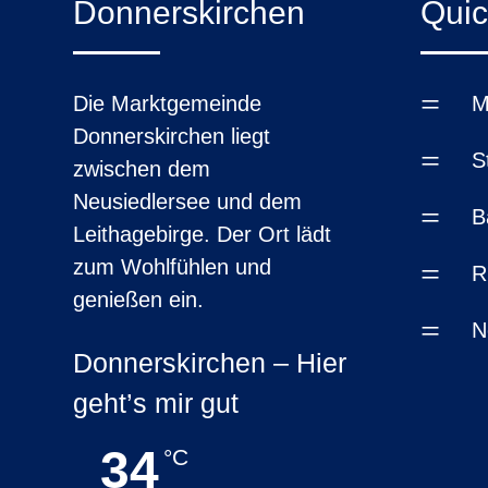
Donnerskirchen
Quic
=
Die Marktgemeinde
M
Donnerskirchen liegt
=
S
zwischen dem
Neusiedlersee und dem
=
B
Leithagebirge. Der Ort lädt
zum Wohlfühlen und
=
R
genießen ein.
=
N
Donnerskirchen – Hier
geht’s mir gut
34
°C