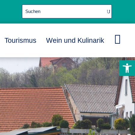

Tourismus
Wein und Kulinarik
L
L
L
Werkzeugle