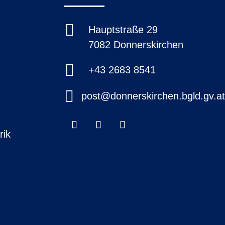

Hauptstraße 29
7082 Donnerskirchen

+43 2683 8541

post@donnerskirchen.bgld.gv.a
rik