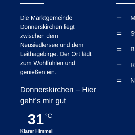
=
Die Marktgemeinde
M
Donnerskirchen liegt
=
S
zwischen dem
Neusiedlersee und dem
=
B
Leithagebirge. Der Ort lädt
zum Wohlfühlen und
=
R
genießen ein.
=
N
Donnerskirchen – Hier
geht’s mir gut
31
°C
Klarer Himmel