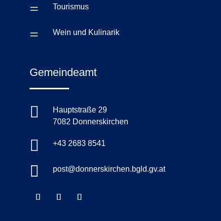
=
Tourismus
=
Wein und Kulinarik
Gemeindeamt

Hauptstraße 29
7082 Donnerskirchen

+43 2683 8541

post@donnerskirchen.bgld.gv.at